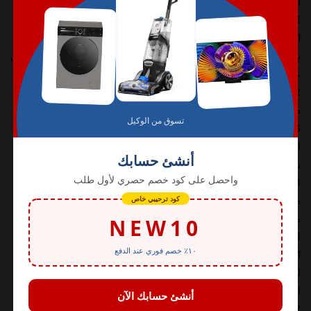
المستهلكين أي كان سبب تسجيلهم.
المادة الثامنة – خدمات الدفع والسداد للمتاجر في المتجر
1- يوفّر المتجر عبر شركائها نظام الدفع والسداد في المتجر فيمكن أن
يتم عبر الانترنت كليا من خلال خيارات الدفع المتوفرة على المتجر أو من
خلال أي طريقة دفع يوفرها المتجر من حين لآخر.
2- يلتزم المتجر بتحديد سعر الخدمة أو المنتج الذي يقوم بعرضه في
متجره وفقاً للقيمة السوقية المتعارف عليها.
3- يلتزم المتجر بتوفير فواتير وسندات قبض وسندات استلام لجميع
المبالغ والأرباح التي تنشأ في متجره، ويلتزم بأن يعطي المستهلك فاتورة
شرائه لخدمة أو منتج
4- يلتزم المتجر بتوفير المواصفات المحاسبية المتعارف عليها في
متجره الالكتروني، تطبيقاً لأحكام هذه الاتفاقية، ولما في هذا التنظيم
من مصالح قانونية واقتصادية وتجارية وتنظيمية.
المادة التاسعة – الملكية الفكرية:
1- إن حقوق الملكية الفكرية الخاصة بالمتجر هي حقوق مملوكة
للمتجر ملكية تامة، سواءً كانت مملوكة لهم قبل تأسيس هذه المنصة
الالكترونية أم بعد تأسيسها.
2- يحترم المستهلك أو المستهلك حقوق الملكية الفكرية الخاصة