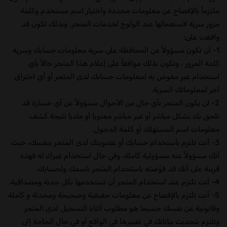
ملتزماً بالإفصاح عن معلومات محددة واختيار اسم مستخدم وكلمة
مرور سرية لاستعمالها عند الولوج لخدمات المتجر. وبذلك تكون قد
وافقت على:
1- أن تكون مسؤولاً عن المحافظة على سرية معلومات حسابك وسرية
كلمة المرور ، وتكون بذلك موافقاً على إعلام هذا المتجر حالاً بأي
استخدام غير مفوض به لمعلومات حسابك لدى المتجر أو أي اختراق
آخر لمعلوماتك السرية.
2- لن يكون المتجر بأي حال من الأحوال مسؤولاً عن أي خسارة قد
تلحق بك بشكل مباشر أو غير مباشر معنويا أو ماديا نتيجة كشف
معلومات اسم المستهلك أو كلمة الدخول.
3- أنت تلتزم باستخدام حسابك أو عضويتك لدى المتجر بنفسك، حيث
أنك مسؤولاً عنه مسؤولية كاملة، وفي حال استخدام غيرك له فهذه
قرينة على أنك قد فوّضته باستخدام المتجر باسمك ولحسابك.
4- أنت تلتزم عند استخدام المتجر أن تستخدمها بكل جدية ومصداقية.
5- أنت تلتزم بالإفصاح عن معلومات حقيقية وصحيحة ومحدثة و كاملة
وقانونية عن نفسك حسبما هو مطلوب أثناء التسجيل لدى المتجر
وتلتزم بتحديث بياناتك في تغييرها في الواقع أو في حال الحاجة إلى