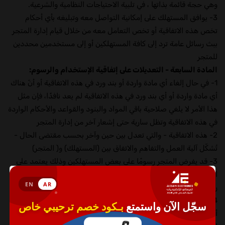
وهي حجة قائمة بذاتها ، في تلبية الاحتياجات النظامية والشرعية.
3- يوافق المستهلك على إمكانية التواصل معه وتبليغه بأي أحكام
تخص هذه الاتفاقية أو تخص التعامل معه من خلال قيام إدارة المتجر
ببث رسائل عامة ترد إلى كافة المستهلكين أو إلى مستخدمين محددين
للمتجر
المادة السابعة - التعديلات على إتفاقية الإستخدام والرسوم:
1- في حال إلغاء أي مادة واردة أو بند ورد في ھذه الاتفاقیة أو أنّ ھناك
أي مادة واردة أو أي بند ورد في ھذه الاتفاقیة لم یعد نافذًا، فإن مثل
ھذا الأمر لا يلغي صلاحية باقي المواد والبنود والقواعد والأحكام الواردة
في ھذه الاتفاقية وتظل سارية حتى إشعار آخر من إدارة المتجر
2- ھذه الاتفاقية - والتي تعدل بين حين وآخر بحسب مقتضى الحال -
تُشكّل آلیة العمل والتفاھم والاتفاق بین (المستهلك) و( المتجر)
3- قد يفرض المتجر رسومًا على بعض المستهلكين وذلك يعتمد على
العروض أو المنتجات أو الخدمات التي يطلبونها أو ما تفرضه الدولة من
رسوم أو ضرائب على طبيعة المنتج أو الخدمة.
4- يحتفظ المتجر بحقه في إضافة أو زيادة أو خفض أو خصم أي رسوم
أو نفقات بموجب مواد وبنود وأحكام إتفاقية الإستخدام ، على أي من