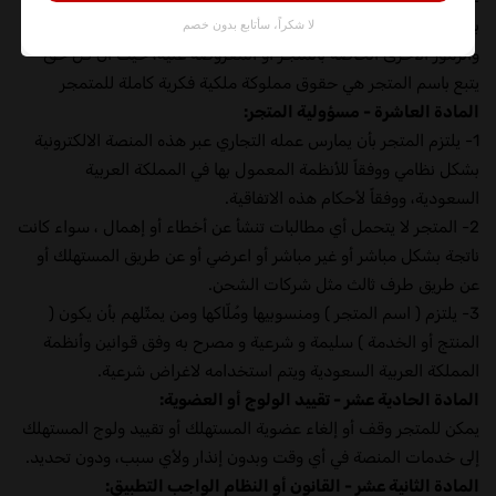
بالمتجر، والتي من ضمنها اسم المتجر نفسه، والكلمات والشعارات
والرموز الأخرى الخاصة بالمتجر أو المعروضة عليه، حيث أن كل حق
يتبع باسم المتجر هي حقوق مملوكة ملكية فكرية كاملة للمتمجر
المادة العاشرة - مسؤولية المتجر:
1- يلتزم المتجر بأن يمارس عمله التجاري عبر هذه المنصة الالكترونية
بشكل نظامي ووفقاً للأنظمة المعمول بها في المملكة العربية
السعودية، ووفقاً لأحكام هذه الاتفاقية.
2- المتجر لا يتحمل أي مطالبات تنشأ عن أخطاء أو إهمال ، سواء كانت
ناتجة بشكل مباشر أو غير مباشر أو اعرضي أو عن طريق المستهلك أو
عن طريق طرف ثالث مثل شركات الشحن.
3- يلتزم ( اسم المتجر ) ومنسوبيها ومُلّاكها ومن يمثّلهم بأن يكون (
المنتج أو الخدمة ) سليمة و شرعية و مصرح به وفق قوانين وأنظمة
المملكة العربية السعودية ويتم استخدامه لاغراض شرعية.
المادة الحادية عشر - تقييد الولوج أو العضوية:
يمكن للمتجر وقف أو إلغاء عضوية المستهلك أو تقييد ولوج المستهلك
إلى خدمات المنصة في أي وقت وبدون إنذار ولأي سبب، ودون تحديد.
المادة الثانية عشر - القانون أو النظام الواجب التطبيق: