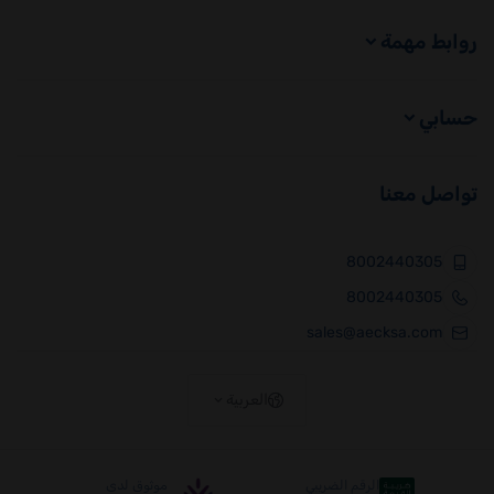
روابط مهمة
حسابي
تواصل معنا
8002440305
8002440305
sales@aecksa.com
العربية
الرقم الضريبي
موثوق لدى