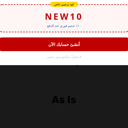
owest Prices Until Sold O
counts on Whirlpool Prod
As Is