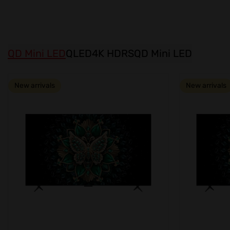
QD Mini LED
QLED
4K HDR
SQD Mini LED
New arrivals
New arrivals