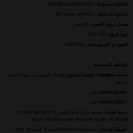
الذاكرة العشوائة :
1.5G Bytes DDR3-2133.
الذاكرة الداخليه
: 16G Bytes eMMC5.1
معدل سرعة الصورة :
60 هرتز .
زاوية الرؤيا :
178°/178° .
الصوت و الفيديو نظام :
PALNTSC
الوظائف الأساسية:
مساعد Google / البحث الصوتي :
الإدخال الصوتي عبر جهاز التحكم
عن بعد .
- تحديث النظام :
نعم.
- HDMI (CEC) :
نعم
- رابط انترنت :
يتضمن الواي فاي التلقائي 2.4GHz WiFi 802.11
b/g/n 2T2REthernet Network (RJ45, 10/100M)
- طريقة الادخال :
T-IME, Gboard, Virtual Remote Keyboard .