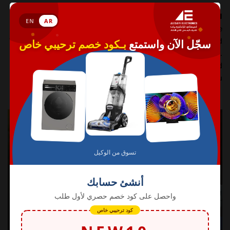
Movies and Shows Picked Just for You
See 700,000+ movies and shows, all in one place. Google
TV brings your favorite content from across your apps and
subscriptions, and automatically organizes them for you.
Discover new movies and shows with suggestions based
on what you've watched and what interests you.