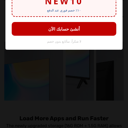
*More Screen, Less Limits
Metallic Bezel-less design allows a full-screen and wider
visible viewing experience, just feel right amongst all the
action.
Load More Apps and Run Faster
The newly upgraded storage (16G ROM + 1.5G RAM) allows