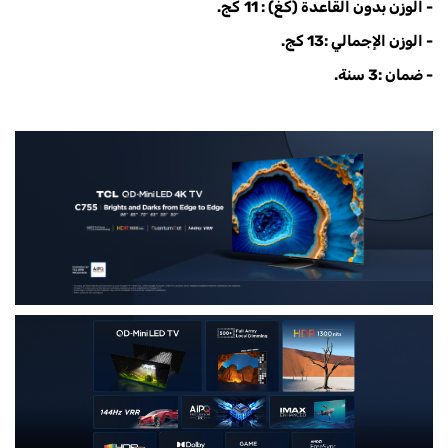
- الوزن بدون القاعدة (كغ) : 11
كج.
- الوزن الإجمالي :13 كج.
- ضمان :3 سنة.