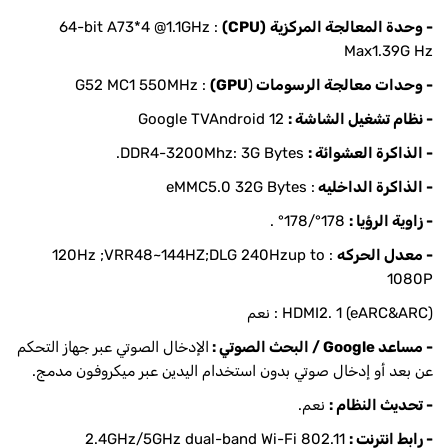
- وحدة المعالجة المركزية
(CPU)
: 64-bit A73*4 @1.1GHz
Max1.39G Hz
- وحدات معالجة الرسومات
(
GPU)
: G52 MC1 550MHz
- نظام تشغيل الشاشة :
Google TVAndroid 12
- الذاكرة العشوائة :
DDR4-3200Mhz: 3G Bytes.
- الذاكرة الداخليه
: eMMC5.0 32G Bytes
- زاوية الرؤيا :
178°/178° .
- معدل الحركه
: 120Hz ;VRR48~144HZ;DLG 240Hzup to
1080P
HDMI2. 1 (eARC&ARC) : نعم
- مساعد Google / البحث الصوتي :
الإدخال الصوتي عبر جهاز التحكم
عن بعد أو إدخال صوتي بدون استخدام اليدين عبر ميكروفون مدمج.
- تحديث النظام :
نعم.
- رابط انترنت :
2.4GHz/5GHz dual-band Wi-Fi 802.11