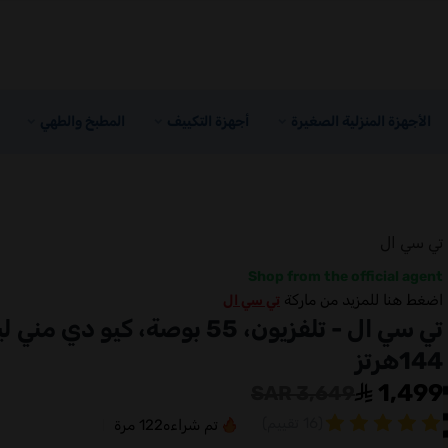
الأجهزة المنزلية الصغيرة
أجهزة التكييف
المطبخ والطهي
تي سي ال
Shop from the official agent
اضغط هنا للمزيد من ماركة
تي سي ال
تي سي ال - تلفزيون، 55 بوصة، كيو دي مني
144هرتز
1,499
3,649 SAR
(16 تقييم)
تم شراءه
122
مرة