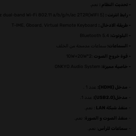
- تحديث النظام :
نعم.
- رابط انترنت :
2.4GHz/5GHz dual-band Wi-Fi 802.11 a/b/g/n/ac 2T2R(WIFI 5)
- طريقة الادخال :
T-IME, Gboard, Virtual Remote Keyboard
- البلوتوث:
Bluetooth 5.4
- السماعات:
سماعات مدمجة من الخلف
- قوة خروج الصوت
:2*10W+20W
- خاصية مميزة:
ONKYO Audio System
-
مدخل (HDMI):
عدد 1 .
-
مدخل(USB2.0):
عدد 1.
-
منفذ شبكة LAN
: نعم.
-
منفذ الصوت و الصورة
: نعم.
-
سماعات للرأس
: نعم.