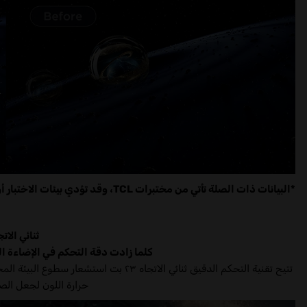
*البيانات ذات الصلة تأتي من مختبرات TCL، وقد تؤدي بيئات الاختبار أو المعايير المختلفة إلى نتائج اختبار غير متسقة.
ثنائي الاتجاه 
كلما زادت دقة التحكم في الإضاءة ا
تتيح تقنية التحكم الدقيق ثنائي الاتجاه ٣
حرارة اللون لجعل الصور