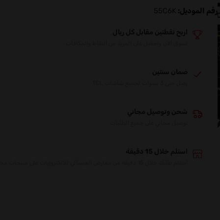
رقم الموديل:
55C6K
اربح نقطتين مقابل كل ريال
تسوق الآن واحصل على المزيد من النقاط والمكافآت
ضمان سنتين
يصل حتى 3 سنوات لجميع شاشات TCL
شحن وتوصيل مجاني
توصيل مجاني على جميع الطلبات
استلم خلال 15 دقيقة
استلم طلبك خلال 15 دقيقة من معارض العيسائي للالكترونيات على منتجات مختارة